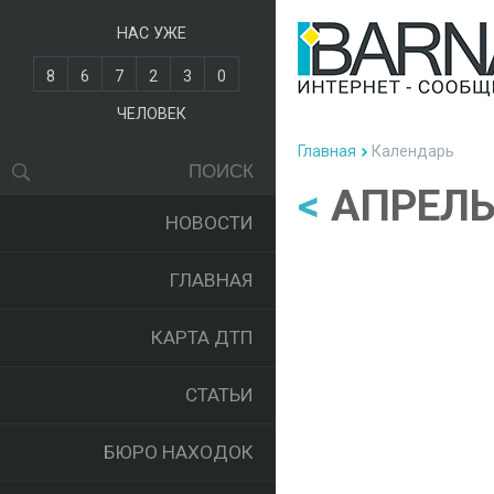
НАС УЖЕ
8
6
7
2
3
0
ЧЕЛОВЕК
Главная
Календарь
<
АПРЕЛЬ
НОВОСТИ
ГЛАВНАЯ
КАРТА ДТП
СТАТЬИ
БЮРО НАХОДОК