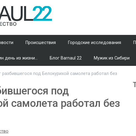
овости
Происшествия
Городские исследования
П
н день из жизни...
Блог Barnaul 22
Мужик из Сибири
 разбившегося под Белокурихой самолета работал без
бившегося под
ой самолета работал без
ство