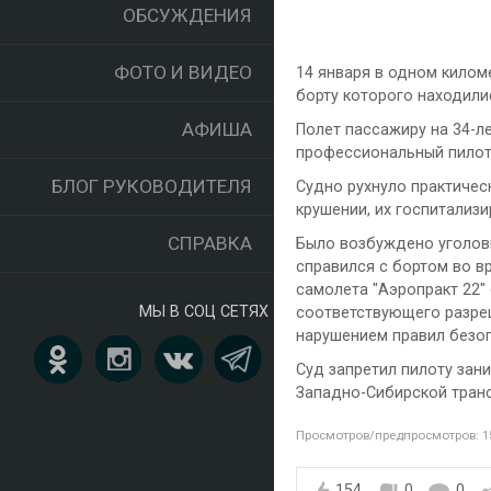
ОБСУЖДЕНИЯ
ФОТО И ВИДЕО
14 января в одном килом
борту которого находили
АФИША
Полет пассажиру на 34-л
профессиональный пилот
БЛОГ РУКОВОДИТЕЛЯ
Судно рухнуло практичес
крушении, их госпитализи
СПРАВКА
Было возбуждено уголовн
справился с бортом во в
самолета "Аэропракт 22"
МЫ В СОЦ СЕТЯХ
соответствующего разреш
нарушением правил безоп
Суд запретил пилоту зан
Западно-Сибирской транс
Просмотров/предпросмотров: 1
154
0
0