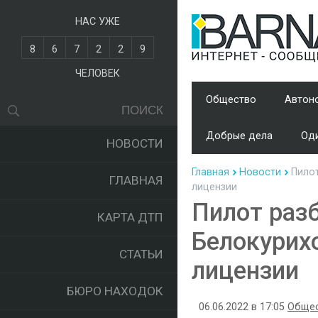
НАС УЖЕ
8
6
7
2
2
9
ЧЕЛОВЕК
Общество
Автон
Добрые дела
Оди
НОВОСТИ
Главная
Новости
Пилот
ГЛАВНАЯ
лицензии
Пилот раз
КАРТА ДТП
Белокурих
СТАТЬИ
лицензии
БЮРО НАХОДОК
06.06.2022 в 17:05
Обще