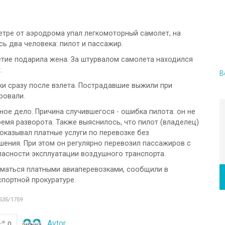
етре от аэродрома упал легкомоторный самолет, на
сь два человека: пилот и пассажир.
етие подарила жена. За штурвалом самолета находился
.
В
ки сразу после взлета. Пострадавшие выжили при
ровали.
ое дело. Причина случившегося - ошибка пилота: он не
ремя разворота. Также выяснилось, что пилот (владелец)
 оказывал платные услуги по перевозке без
ения. При этом он регулярно перевозил пассажиров с
асности эксплуатации воздушного транспорта.
иматься платными авиаперевозками, сообщили в
портной прокуратуре.
535/1759
Avtor
0