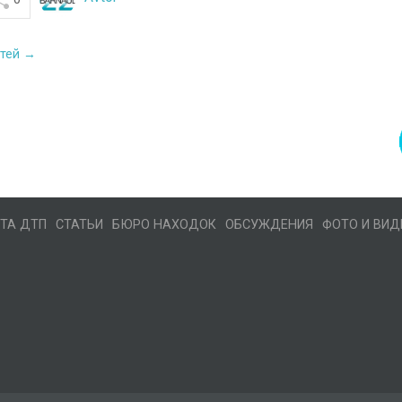
стей →
ТА ДТП
СТАТЬИ
БЮРО НАХОДОК
ОБСУЖДЕНИЯ
ФОТО И ВИД