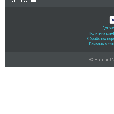
МЕНЮ
Догов
Политика кон
Обработка пер
Реклама в соц
© Barnaul 