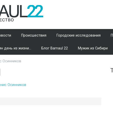
овости
Происшествия
Городские исследования
П
н день из жизни...
Блог Barnaul 22
Мужик из Сибири
 Осинников
И
нис Осинников