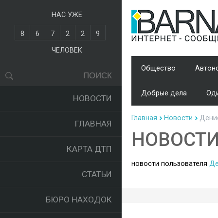
НАС УЖЕ
8
6
7
2
2
9
ЧЕЛОВЕК
Общество
Автон
Добрые дела
Оди
НОВОСТИ
Главная
Новости
Денис
ГЛАВНАЯ
НОВОСТ
КАРТА ДТП
новости пользователя
Де
СТАТЬИ
БЮРО НАХОДОК