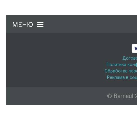
МЕНЮ
Догов
Политика кон
Обработка пер
Реклама в соц
© Barnaul 