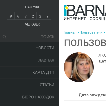
НАС УЖЕ
8
6
7
2
2
9
ЧЕЛОВЕК
Главная
Пользователи
ПОЛЬЗОВ
НОВОСТИ
ЛЮ
ГЛАВНАЯ
Дат
КАРТА ДТП
СТАТЬИ
Дата рожден
БЮРО НАХОДОК