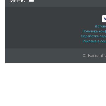
МЕНЮ
Догов
Политика кон
Обработка пер
Реклама в соц
© Barnaul 