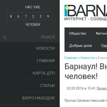
НАС УЖЕ
8
6
7
2
2
9
ЧЕЛОВЕК
Общество
Автон
Добрые дела
Оди
НОВОСТИ
Главная
Новости
Барна
ГЛАВНАЯ
Барнаул! В
КАРТА ДТП
человек!
СТАТЬИ
02.09.2016 в 15:41
Проис
БЮРО НАХОДОК
Пропал Шнякин Николай Ни