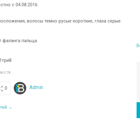
тно с 04.08.2016.
лосложения, волосы темно-русые короткие, глаза серые.
т фаланга пальца.
В
1три8
961/78
Admin
0
стей →