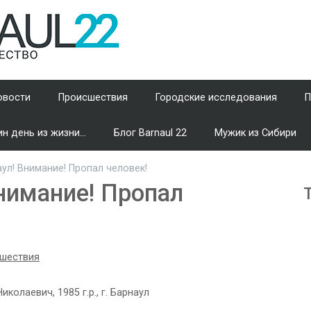
овости
Происшествия
Городские исследования
П
н день из жизни...
Блог Barnaul 22
Мужик из Сибири
ул! Внимание! Пропал человек!
нимание! Пропал
шествия
колаевич, 1985 г.р., г. Барнаул