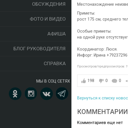
ОБСУЖДЕНИЯ
Местонахождение неизвес
Приметы:
ФОТО И ВИДЕО
рост 175 см, среднего те
Особые приметы:
АФИША
на одной руке отсутствуе
БЛОГ РУКОВОДИТЕЛЯ
Координатор: Люся.
Инфорг: Ирина +79237296
СПРАВКА
Просмотров/предпросмотров: 1
198
0
0
МЫ В СОЦ СЕТЯХ
Вернуться к списку ново
КОММЕНТАРИИ
Комментариев еще нет