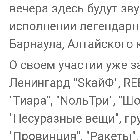
вечера здесь будут зву
исполнении легендарн
Барнаула, Алтайского 
О своем участии уже з
Ленингард "SkaйФ", RE
"Тиара", "NольТри", "Ш
"Несуразные вещи", гру
"Провинция", "Ракеты",