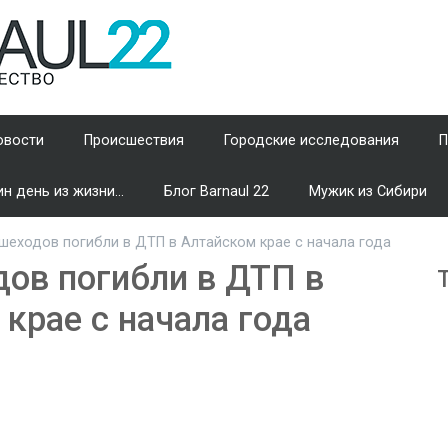
овости
Происшествия
Городские исследования
П
н день из жизни...
Блог Barnaul 22
Мужик из Сибири
шеходов погибли в ДТП в Алтайском крае с начала года
дов погибли в ДТП в
крае с начала года