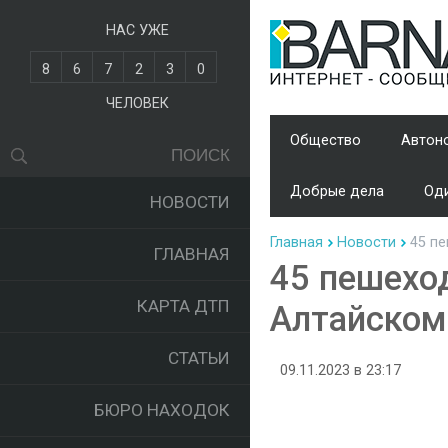
НАС УЖЕ
8
6
7
2
3
0
ЧЕЛОВЕК
Общество
Автон
Добрые дела
Оди
НОВОСТИ
Главная
Новости
45 пе
ГЛАВНАЯ
45 пешехо
КАРТА ДТП
Алтайском 
СТАТЬИ
09.11.2023 в 23:17
БЮРО НАХОДОК