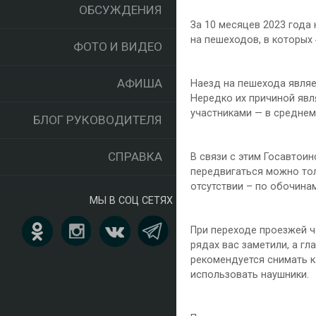
ОБСУЖДЕНИЯ
За 10 месяцев 2023 года
на пешеходов, в которых 
ФОТО И ВИДЕО
АФИША
Наезд на пешехода являе
Нередко их причиной яв
участниками — в среднем
БЛОГ РУКОВОДИТЕЛЯ
СПРАВКА
В связи с этим Госавтои
передвигаться можно тол
отсутствии – по обочинам
МЫ В СОЦ СЕТЯХ
При переходе проезжей ч
рядах вас заметили, а гл
рекомендуется снимать к
использовать наушники.