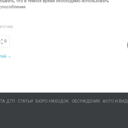
бывать, что в темное время необходимо использовать
способления.
477/1055
0
стей →
ТА ДТП
СТАТЬИ
БЮРО НАХОДОК
ОБСУЖДЕНИЯ
ФОТО И ВИД