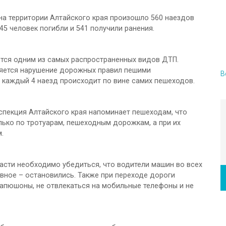
 на территории Алтайского края произошло 560 наездов
45 человек погибли и 541 получили ранения.
тся одним из самых распространенных видов ДТП.
ляется нарушение дорожных правил пешими
В
 каждый 4 наезд происходит по вине самих пешеходов.
нспекция Алтайского края напоминает пешеходам, что
ько по тротуарам, пешеходным дорожкам, а при их
.
асти необходимо убедиться, что водители машин во всех
авное – остановились. Также при переходе дороги
апюшоны, не отвлекаться на мобильные телефоны и не