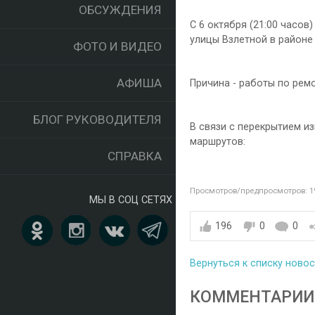
ОБСУЖДЕНИЯ
С 6 октября (21:00 часов
улицы Взлетной в районе
ФОТО И ВИДЕО
АФИША
Причина - работы по ремо
БЛОГ РУКОВОДИТЕЛЯ
В связи с перекрытием и
маршрутов:
СПРАВКА
Просмотров/предпросмотров: 1
МЫ В СОЦ СЕТЯХ
196
0
0
Вернуться к списку ново
КОММЕНТАРИИ