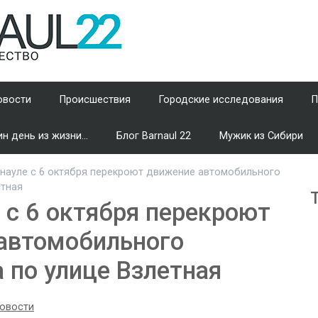
овости
Происшествия
Городские исследования
П
н день из жизни...
Блог Barnaul 22
Мужик из Сибири
науле с 6 октября перекроют движение автомобильного
етная
 с 6 октября перекроют
автомобильного
 по улице Взлетная
овости