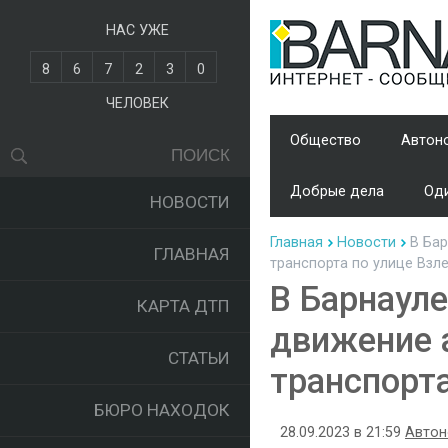
НАС УЖЕ
8
6
7
2
3
0
ЧЕЛОВЕК
Общество
Автон
Добрые дела
Оди
НОВОСТИ
Главная
Новости
В Бар
ГЛАВНАЯ
транспорта по улице Взл
В Барнауле
КАРТА ДТП
движение 
СТАТЬИ
транспорта
БЮРО НАХОДОК
28.09.2023 в 21:59
Автон