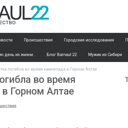
овости
Происшествия
Городские исследования
П
н день из жизни...
Блог Barnaul 22
Мужик из Сибири
тка погибла во время камнепада в Горном Алтае
огибла во время
 в Горном Алтае
шествия