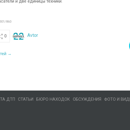
сатели и две единицы техники.
301/860
Avtor
0
стей →
ТА ДТП
СТАТЬИ
БЮРО НАХОДОК
ОБСУЖДЕНИЯ
ФОТО И ВИД