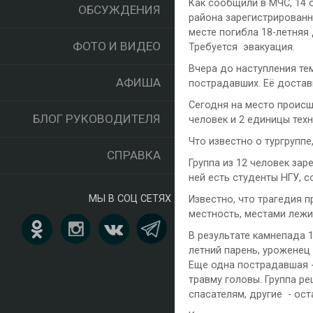
Как сообщили в МЧС, 14 
ОБСУЖДЕНИЯ
района зарегистрированн
месте погибла 18-летняя
ФОТО И ВИДЕО
Требуется эвакуация.
Вчера до наступления те
АФИША
пострадавших. Её достав
Сегодня на место происш
БЛОГ РУКОВОДИТЕЛЯ
человек и 2 единицы техн
Что известно о тургруппе
СПРАВКА
Группа из 12 человек зар
ней есть студенты НГУ, с
МЫ В СОЦ СЕТЯХ
Известно, что трагедия 
местность, местами лежи
В результате камнепада 1
летний парень, уроженец
Еще одна пострадавшая -
травму головы. Группа ре
спасателям, другие - ос