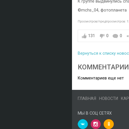
К группе выдвинулись спа
©️mchs_04, фотопланета
Просмотров/предпросмотров: 1
131
0
0
Вернуться к списку ново
КОММЕНТАРИИ
Комментариев еще нет
ГЛАВНАЯ
НОВОСТИ
КАР
МЫ В СОЦ СЕТЯХ