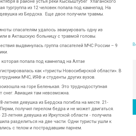
октября в районе устья реки Кысхыштубег Улаганского
ая тургруппа из 12 человек попала под камнепад. На
 девушка из Бердска. Еще двое получили травмы.
мноты спасателям удалось эвакуировать одну из
или в Акташскую больницу с травмой головы.
В
ествия выдвинулась группа спасателей МЧС России – 9
ики.
, которая попала под камнепад на Алтае
егистрировалась как «туристы Новосибирской области». В
отрудники МЧС, ИЯФ и студенты других вузов.
произошла на горе Беленькая. Это труднодоступная
т снег. Авиация там невозможна.
8-летняя девушка из Бердска погибла на месте. 21-
 Перми, получил перелом бедра и не может двигаться.
 23-летняя девушка из Иркутской области - получила
шила разделиться на две части. Одни туристы ушли к
тались с телом и пострадавшим парнем.