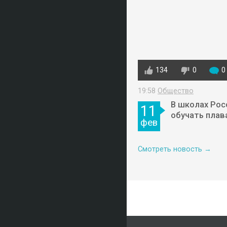
134
0
0
19:58
Общество
В школах Рос
11
обучать плав
фев
Смотреть новость →