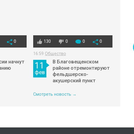
0
130
0
0
0
16:59
Общество
сии начнут
В Благовещенском
11
анию
районе отремонтируют
фев
фельдшерско-
акушерский пункт
Смотреть новость →