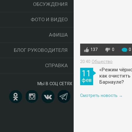
ОБСУЖДЕНИЯ
ФОТО И ВИДЕО
АФИША
БЛОГ РУКОВОДИТЕЛЯ
137
0
0
20:40
Общество
СПРАВКА
«Режим чёрно
11
как очистить
фев
Барнауле?
МЫ В СОЦ СЕТЯХ
Смотреть новость →