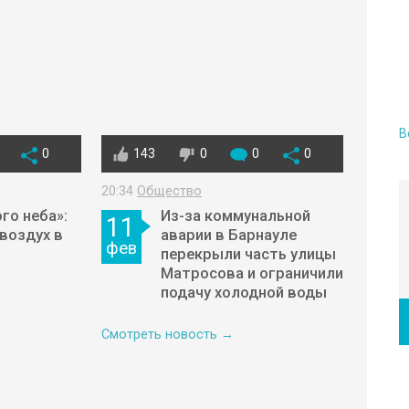
В
0
143
0
0
0
20:34
Общество
го неба»:
Из-за коммунальной
11
 воздух в
аварии в Барнауле
фев
перекрыли часть улицы
Матросова и ограничили
подачу холодной воды
Смотреть новость →