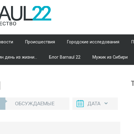
овости
Происшествия
Городские исследования
П
н день из жизни...
Блог Barnaul 22
Мужик из Сибири
И
ОБСУЖДАЕМЫЕ
ДАТА