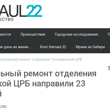
овости
Происшествия
Городские исследования
П
н день из жизни...
Блог Barnaul 22
Мужик из Сибири
питальный ремонт отделения Топчихинской ЦРБ
льный ремонт отделения
кой ЦРБ направили 23
й
ство