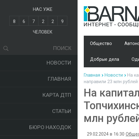
НАС УЖЕ
8
6
7
2
2
9
ЧЕЛОВЕК
Общество
Автон
Добрые дела
Оди
НОВОСТИ
Главная
Новости
На ка
ГЛАВНАЯ
направили 23 млн рублей
На капита
КАРТА ДТП
Топчихинс
СТАТЬИ
млн рубле
БЮРО НАХОДОК
29.02.2024 в 16:30
Обще