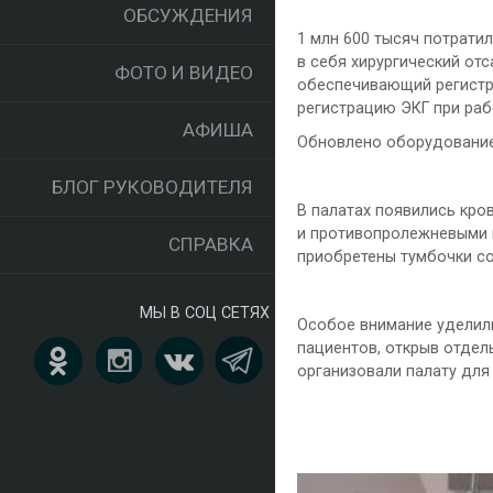
ОБСУЖДЕНИЯ
1 млн 600 тысяч потрати
в себя хирургический от
ФОТО И ВИДЕО
обеспечивающий регистра
регистрацию ЭКГ при раб
АФИША
Обновлено оборудование
БЛОГ РУКОВОДИТЕЛЯ
В палатах появились кр
и противопролежневыми м
СПРАВКА
приобретены тумбочки со
МЫ В СОЦ СЕТЯХ
Особое внимание уделил
пациентов, открыв отдел
организовали палату для