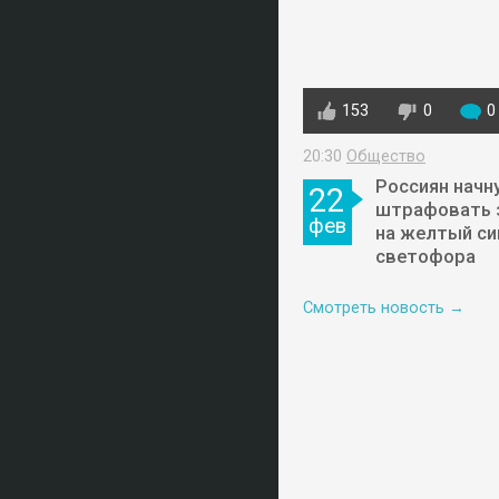
153
0
0
20:30
Общество
Россиян начн
22
штрафовать 
фев
на желтый си
светофора
Смотреть новость →