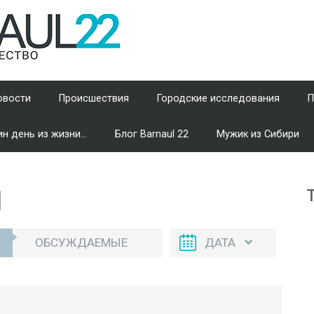
овости
Происшествия
Городские исследования
П
н день из жизни...
Блог Barnaul 22
Мужик из Сибири
И
ОБСУЖДАЕМЫЕ
ДАТА