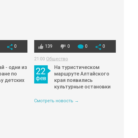
0
139
0
0
0
21:00
Общество
й - одни из
На туристическом
22
ране по
маршруте Алтайского
фев
у детских
края появились
культурные остановки
Смотреть новость →