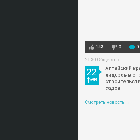
143
0
0
21:30
Общество
Алтайский кра
22
лидеров в ст
фев
строительств
садов
Смотреть новость →