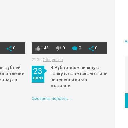
В
0
148
0
0
0
21:25
Общество
н рублей
В Рубцовске лыжную
23
обновление
гонку в советском стиле
фев
арнаула
перенесли из-за
морозов
Смотреть новость →