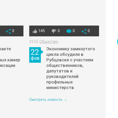
0
145
0
0
0
22:52
Общество
ракте
Экономику замкнутого
22
цикла обсудили в
фев
ных камер
Рубцовске с участием
ксации
общественников,
депутатов и
руководителей
профильных
министерств
Смотреть новость →