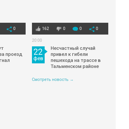
0
162
0
0
0
20:00
ут
Несчастный случай
22
за проезд
привел к гибели
фев
гнал
пешехода на трассе в
Тальменском районе
Смотреть новость →