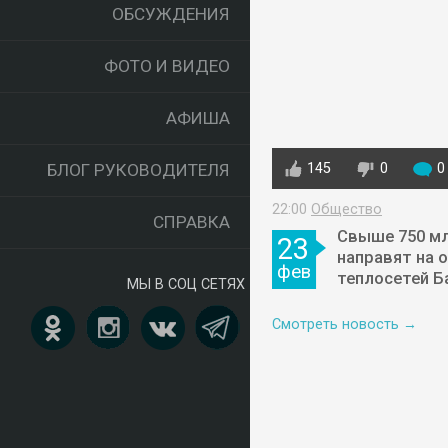
ОБСУЖДЕНИЯ
ФОТО И ВИДЕО
АФИША
БЛОГ РУКОВОДИТЕЛЯ
145
0
0
22:00
Общество
СПРАВКА
Свыше 750 мл
23
направят на 
фев
теплосетей Б
МЫ В СОЦ СЕТЯХ
Смотреть новость →