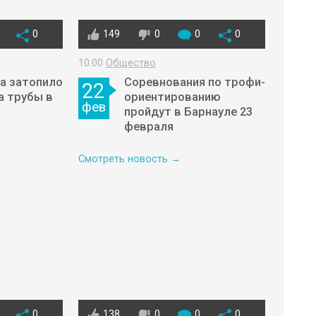
0
149
0
0
0
10:00
Общество
а затопило
Соревнования по трофи-
22
а трубы в
ориентированию
фев
пройдут в Барнауле 23
февраля
Смотреть новость →
0
138
0
0
0