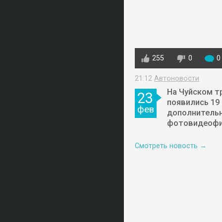
255
0
0
21:12
Автоновости
На Чуйском т
23
появились 19
фев
дополнитель
фотовидеофи
Смотреть новость →