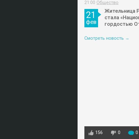
21:00
Общество
Жительница 
21
стала «Нацио
фев
гордостью О
Смотреть новость →
156
0
0