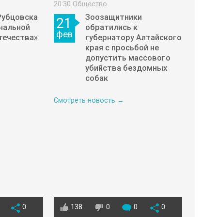
20:30
Общество
Рубцовска
Зоозащитники
21
нальной
обратились к
фев
течества»
губернатору Алтайского
края с просьбой не
допустить массового
убийства бездомных
собак
Смотреть новость →
0
138
0
0
0