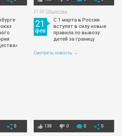
21:30
Общество
рбурге
С 1 марта в России
21
показ
вступят в силу новые
фев
ного
правила по вывозу
ория
детей за границу
щества»
Смотреть новость →
0
138
0
0
0