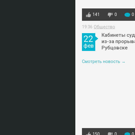
141
0
0
19:36
Общество
Кабинеты суд
22
из-за прорыв
фев
Рубцовске
Смотреть новость →
150
0
0