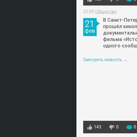
22:00
Общество
В Санкт-Пете
21
прошёл кино
фев
документаль
фильма «Ист
одного сооб
Смотреть новость →
143
0
0