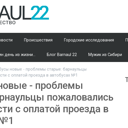
овости
Происшествия
Городские исследования
П
н день из жизни...
Блог Barnaul 22
Мужик из Сибири
усы новые - проблемы старые: барнаульцы
сти с оплатой проезда в автобусах №1
новые - проблемы
арнаульцы пожаловались
ти с оплатой проезда в
 №1