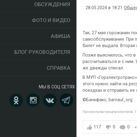
ОБСУЖДЕНИЯ
28.05.2024 в 18:21
Обще
ФОТО И ВИДЕО
Так, 27 мая горожанин п
АФИША
самообслуживания. При п
билет не выдала. Вторая 
БЛОГ РУКОВОДИТЕЛЯ
Позже выяснилось, что в
рассчитываться и с ним. 
СПРАВКА
же дважды списал.
В МУП «Горэлектротранс»
этого нужно зайти на ре
МЫ В СОЦ СЕТЯХ
поездках и отправить ее
©️Банкфакс, barnaul_org
Просмотров/предпросмотров: 1
117
0
0