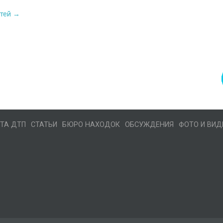
стей →
ТА ДТП
СТАТЬИ
БЮРО НАХОДОК
ОБСУЖДЕНИЯ
ФОТО И ВИД