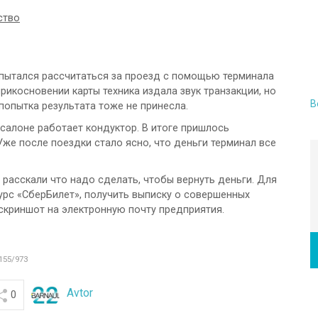
ство
опытался рассчитаться за проезд с помощью терминала
рикосновении карты техника издала звук транзакции, но
В
попытка результата тоже не принесла.
 салоне работает кондуктор. В итоге пришлось
Уже после поездки стало ясно, что деньги терминал все
 расскали что надо сделать, чтобы вернуть деньги. Для
сурс «СберБилет», получить выписку о совершенных
 скриншот на электронную почту предприятия.
155/973
Avtor
0