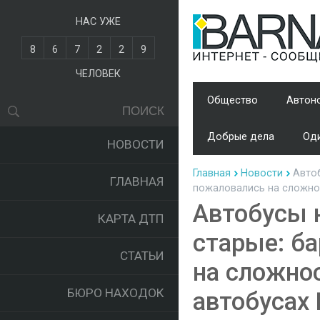
НАС УЖЕ
8
6
7
2
2
9
ЧЕЛОВЕК
Общество
Автон
Добрые дела
Оди
НОВОСТИ
Главная
Новости
Автоб
ГЛАВНАЯ
пожаловались на сложно
Автобусы 
КАРТА ДТП
старые: б
СТАТЬИ
на сложнос
БЮРО НАХОДОК
автобусах