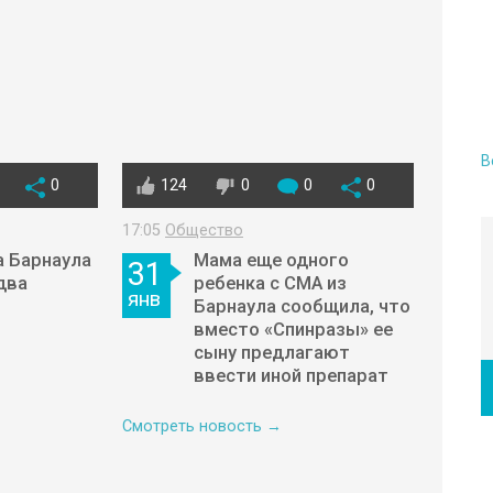
В
0
124
0
0
0
17:05
Общество
а Барнаула
Мама еще одного
31
два
ребенка с СМА из
янв
Барнаула сообщила, что
вместо «Спинразы» ее
сыну предлагают
ввести иной препарат
Смотреть новость →