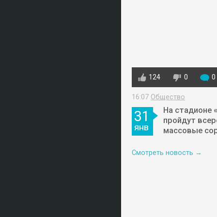
124
0
0
16:07
Общество
На стадионе 
31
пройдут всер
янв
массовые со
Смотреть новость →