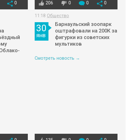
0
206
0
0
0
11:18
Общество
Барнаульский зоопарк
30
на
оштрафовали на 200К за
янв
вёздный
фигурки из советских
ому
мультиков
 Облако-
Смотреть новость →