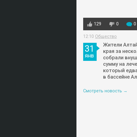
129
0
0
12:10
Общество
Жители Алта
31
края за неск
янв
собрали вну
сумму на лече
который едва
в бассейне А
Смотреть новость →