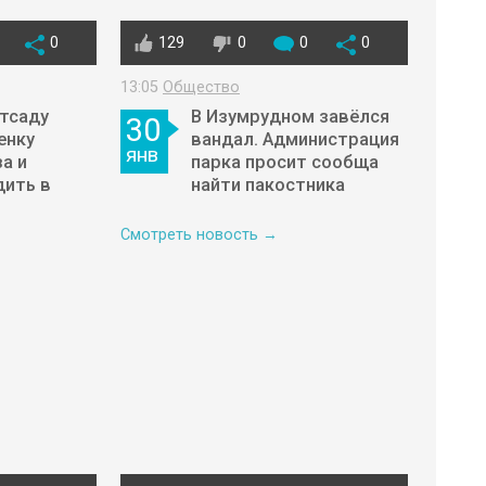
0
129
0
0
0
13:05
Общество
етсаду
В Изумрудном завёлся
30
енку
вандал. Администрация
янв
а и
парка просит сообща
дить в
найти пакостника
Смотреть новость →