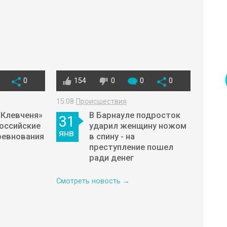
0
154
0
0
0
15:08
Происшествия
«Клевченя»
В Барнауле подросток
31
оссийские
ударил женщину ножом
янв
ревнования
в спину - на
преступление пошел
ради денег
Смотреть новость →