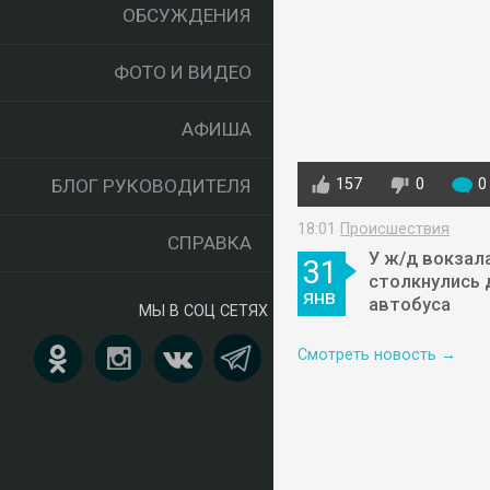
ОБСУЖДЕНИЯ
ФОТО И ВИДЕО
АФИША
БЛОГ РУКОВОДИТЕЛЯ
157
0
0
18:01
Происшествия
СПРАВКА
У ж/д вокзал
31
столкнулись 
янв
автобуса
МЫ В СОЦ СЕТЯХ
Смотреть новость →