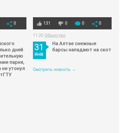
0
131
0
0
0
11:20
Общество
йского
На Алтае снежные
31
олько дней
барсы нападают на скот
янв
шительную
ние парня,
 не утонул
Смотреть новость →
лтГТУ