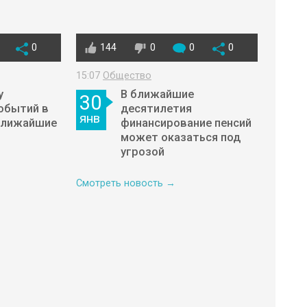
0
144
0
0
0
15:07
Общество
у
В ближайшие
30
обытий в
десятилетия
янв
ближайшие
финансирование пенсий
может оказаться под
угрозой
Смотреть новость →