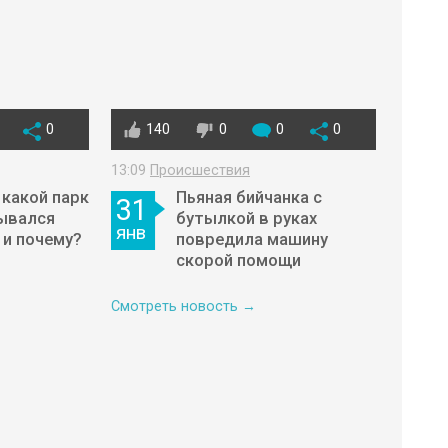
0
140
0
0
0
13:09
Происшествия
 какой парк
Пьяная бийчанка с
31
ывался
бутылкой в руках
янв
и почему?
повредила машину
скорой помощи
Смотреть новость →