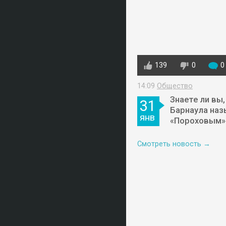
139
0
0
14:09
Общество
Знаете ли вы,
31
Барнаула наз
янв
«Пороховым» 
Смотреть новость →