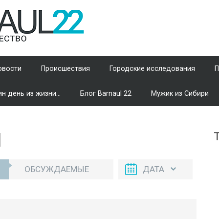
овости
Происшествия
Городские исследования
П
н день из жизни...
Блог Barnaul 22
Мужик из Сибири
И
ОБСУЖДАЕМЫЕ
ДАТА