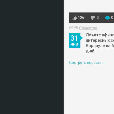
126
0
0
09:25
Общество
Ловите афиш
31
интересных с
янв
Барнауле на 
дни!
Смотреть новость →