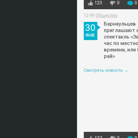
123
0
0
12:49
Общество
Барнаульцев
30
приглашают 
янв
спектакль «З
час по местн
времени, или
рай»
Смотреть новость →