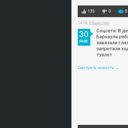
135
0
0
14:06
Общество
Соцсети: В д
30
Барнаула реб
янв
завязали глаз
запретили хо
туалет
Смотреть новость →