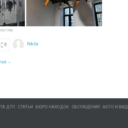
182/1985
Nikita
0
стей →
ТА ДТП
СТАТЬИ
БЮРО НАХОДОК
ОБСУЖДЕНИЯ
ФОТО И ВИД