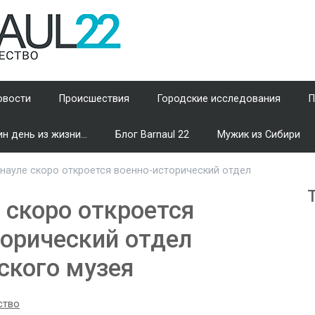
овости
Происшествия
Городские исследования
П
н день из жизни...
Блог Barnaul 22
Мужик из Сибири
науле скоро откроется военно-исторический отдел
 скоро откроется
торический отдел
ского музея
ство