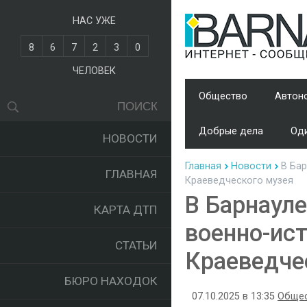
НАС УЖЕ
8
6
7
2
3
0
ЧЕЛОВЕК
Общество
Автон
Добрые дела
Оди
НОВОСТИ
Главная
Новости
В Бар
ГЛАВНАЯ
Краеведческого музея
В Барнауле
КАРТА ДТП
военно-ис
СТАТЬИ
Краеведче
БЮРО НАХОДОК
07.10.2025 в 13:35
Обще