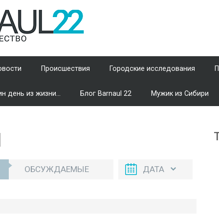
овости
Происшествия
Городские исследования
П
н день из жизни...
Блог Barnaul 22
Мужик из Сибири
И
ОБСУЖДАЕМЫЕ
ДАТА