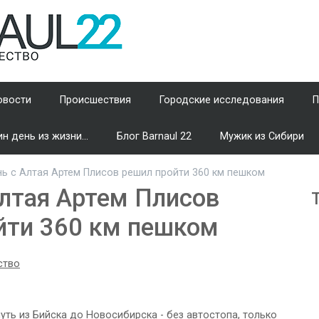
овости
Происшествия
Городские исследования
П
н день из жизни...
Блог Barnaul 22
Мужик из Сибири
ь с Алтая Артем Плисов решил пройти 360 км пешком
Алтая Артем Плисов
йти 360 км пешком
ство
уть из Бийска до Новосибирска - без автостопа, только