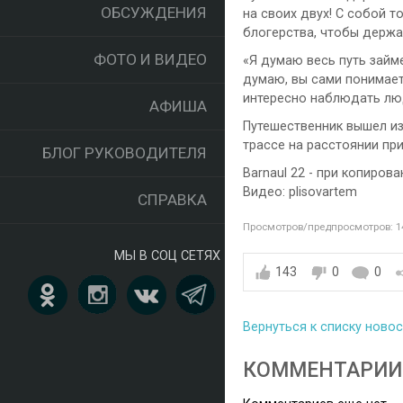
ОБСУЖДЕНИЯ
на своих двух! С собой т
блогерства, чтобы держат
ФОТО И ВИДЕО
«Я думаю весь путь займе
думаю, вы сами понимает
интересно наблюдать люд
АФИША
Путешественник вышел из
трассе на расстоянии при
БЛОГ РУКОВОДИТЕЛЯ
Barnaul 22 - при копиров
Видео: plisovartem
СПРАВКА
Просмотров/предпросмотров: 1
МЫ В СОЦ СЕТЯХ
143
0
0
Вернуться к списку ново
КОММЕНТАРИИ