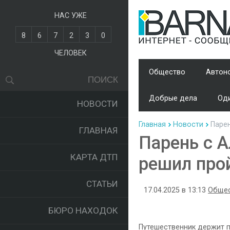
НАС УЖЕ
8
6
7
2
3
0
ЧЕЛОВЕК
Общество
Автон
Добрые дела
Оди
НОВОСТИ
Главная
Новости
Парен
ГЛАВНАЯ
Парень с 
КАРТА ДТП
решил про
СТАТЬИ
17.04.2025 в 13:13
Обще
БЮРО НАХОДОК
Путешественник держит п