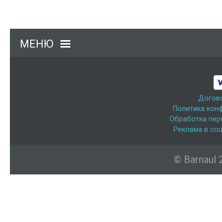
МЕНЮ
Догов
Политика кон
Обработка пер
Реклама в соц
© Barnaul 