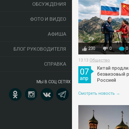
ОБСУЖДЕНИЯ
ФОТО И ВИДЕО
АФИША
БЛОГ РУКОВОДИТЕЛЯ
230
0
0
13:13
Общество
СПРАВКА
Китай продли
07
безвизовый 
апр
Россией
МЫ В СОЦ СЕТЯХ
Смотреть новость →