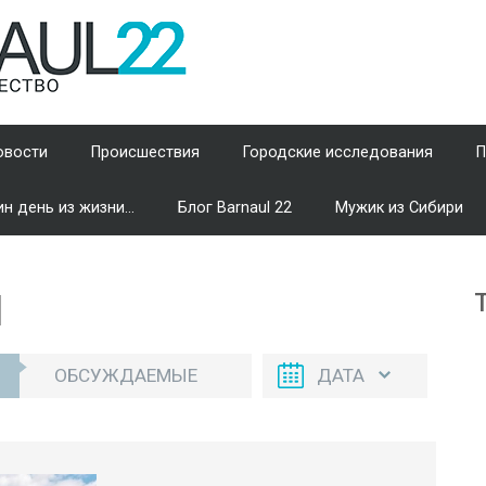
овости
Происшествия
Городские исследования
П
н день из жизни...
Блог Barnaul 22
Мужик из Сибири
И
ОБСУЖДАЕМЫЕ
ДАТА