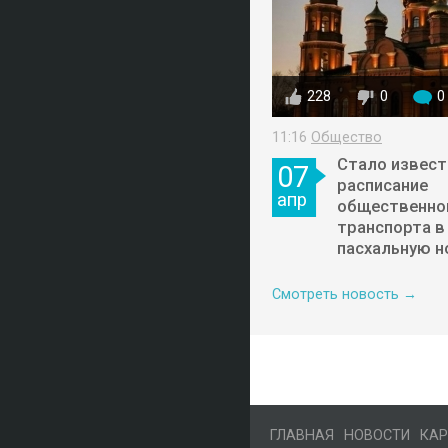
228
0
0
11:16
Общество
Стало извест
07
расписание
апр
общественно
транспорта в
пасхальную н
Смотреть новость →
ГЛАВНАЯ
НОВОСТИ
КАР