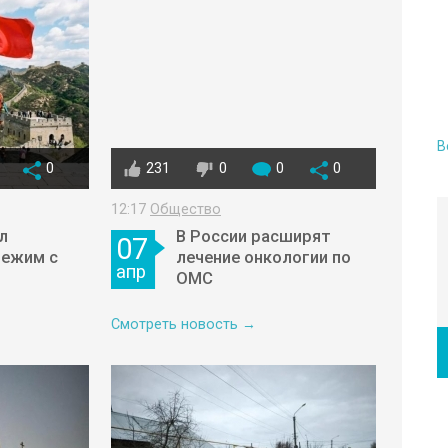
В
0
231
0
0
0
12:17
Общество
л
В России расширят
07
режим с
лечение онкологии по
апр
ОМС
Смотреть новость →