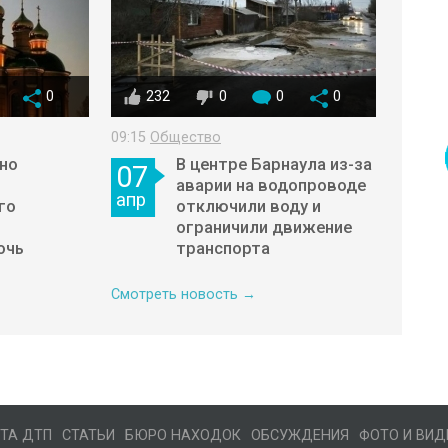
0
232
0
0
0
09:15
Общество
но
В центре Барнаула из-за
07
аварии на водопроводе
апр
го
отключили воду и
ограничили движение
очь
транспорта
Смотреть новость →
ТА ДТП
СТАТЬИ
БЮРО НАХОДОК
ОБСУЖДЕНИЯ
ФОТО И ВИД