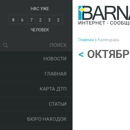
НАС УЖЕ
8
6
7
2
3
2
ЧЕЛОВЕК
Главная
Календарь
<
ОКТЯБР
НОВОСТИ
ГЛАВНАЯ
КАРТА ДТП
СТАТЬИ
БЮРО НАХОДОК