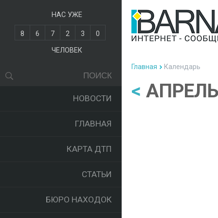
НАС УЖЕ
8
6
7
2
3
0
ЧЕЛОВЕК
Главная
Календарь
<
АПРЕЛЬ
НОВОСТИ
ГЛАВНАЯ
КАРТА ДТП
СТАТЬИ
БЮРО НАХОДОК