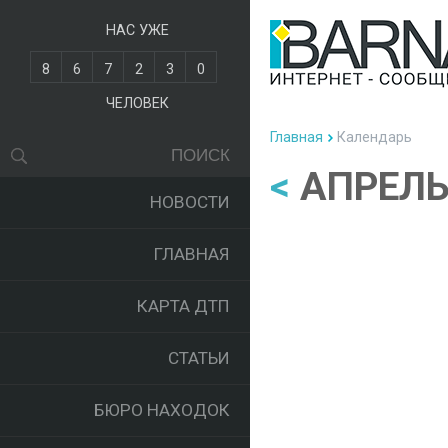
НАС УЖЕ
8
6
7
2
3
0
ЧЕЛОВЕК
Главная
Календарь
<
АПРЕЛЬ
НОВОСТИ
ГЛАВНАЯ
КАРТА ДТП
СТАТЬИ
БЮРО НАХОДОК