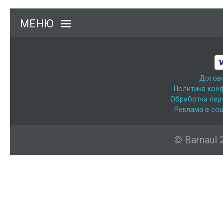
МЕНЮ
Догов
Политика кон
Обработка пер
Реклама в соц
© Barnaul 