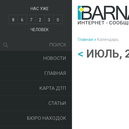
НАС УЖЕ
8
6
7
2
3
0
ЧЕЛОВЕК
Главная
Календарь
<
ИЮЛЬ, 
НОВОСТИ
ГЛАВНАЯ
КАРТА ДТП
СТАТЬИ
БЮРО НАХОДОК