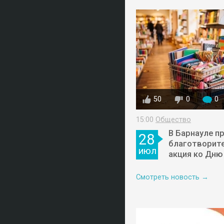
50
0
0
15:00
Общество
В Барнауле п
28
благотворит
июл
акция ко Дню
Смотреть новость →