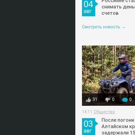
Россияне ста
04
снимать день
авг
счетов
Смотреть новость →
31
0
0
14:11
Общество
После погони
03
Алтайском кр
авг
задержали 1