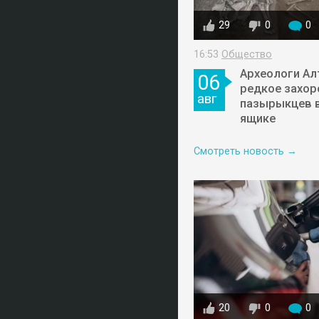
29
0
0
16:53
Общество
Археологи Ал
06
редкое захор
авг
пазырыкцев 
ящике
Смотреть новость →
20
0
0