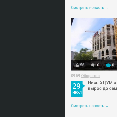
Смотреть новость →
56
0
0
09:59
Общество
Новый ЦУМ в
29
вырос до сем
июл
Смотреть новость →