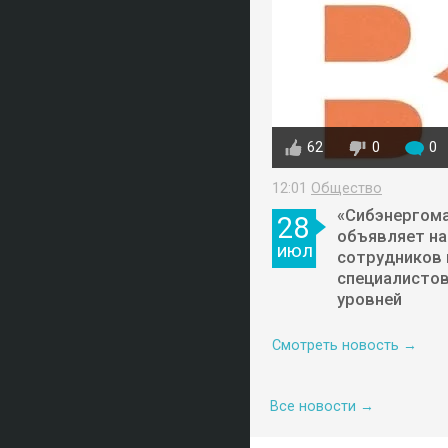
62
0
0
12:01
Общество
«Сибэнергома
28
объявляет н
июл
сотрудников 
специалистов
уровней
Смотреть новость →
Все новости →