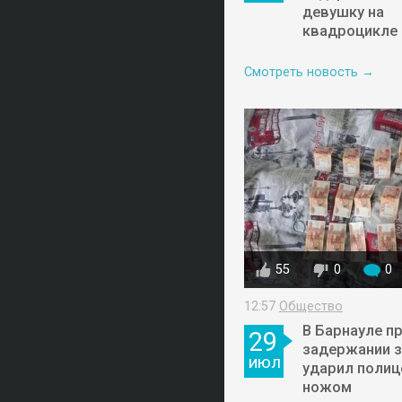
девушку на
квадроцикле
Смотреть новость →
55
0
0
12:57
Общество
В Барнауле п
29
задержании 
июл
ударил полиц
ножом