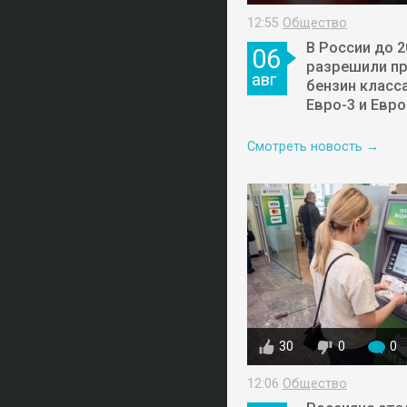
12:55
Общество
В России до 2
06
разрешили п
авг
бензин класса
Евро-3 и Евро
Смотреть новость →
30
0
0
12:06
Общество